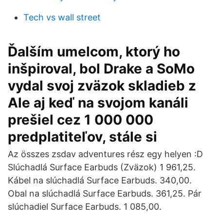
Tech vs wall street
Ďalším umelcom, ktorý ho
inšpiroval, bol Drake a SoMo
vydal svoj zväzok skladieb z
Ale aj keď na svojom kanáli
prešiel cez 1 000 000
predplatiteľov, stále si
Az összes zsdav adventures rész egy helyen :D
Slúchadlá Surface Earbuds (Zväzok) 1 961,25.
Kábel na slúchadlá Surface Earbuds. 340,00.
Obal na slúchadlá Surface Earbuds. 361,25. Pár
slúchadiel Surface Earbuds. 1 085,00.