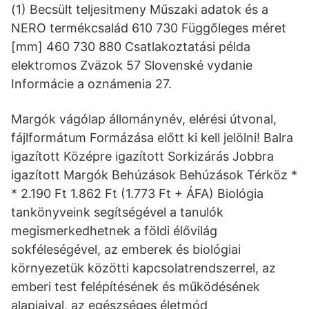
(1) Becsült teljesitmeny Műszaki adatok és a
NERO termékcsalád 610 730 Függőleges méret
[mm] 460 730 880 Csatlakoztatási példa
elektromos Zväzok 57 Slovenské vydanie
Informácie a oznámenia 27.
Margók vágólap állománynév, elérési útvonal,
fájlformátum Formázása előtt ki kell jelölni! Balra
igazított Középre igazított Sorkizárás Jobbra
igazított Margók Behúzások Behúzások Térköz *
* 2.190 Ft 1.862 Ft (1.773 Ft + ÁFA) Biológia
tankönyveink segítségével a tanulók
megismerkedhetnek a földi élővilág
sokféleségével, az emberek és biológiai
környezetük közötti kapcsolatrendszerrel, az
emberi test felépítésének és működésének
alapjaival, az egészséges életmód