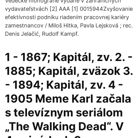
Vedecké monografie vydané v zahraničných
vydavateľstvách [2] AAA [1] 0015944Zvyšovanie
efektívnosti podniku riadením pracovnej kariéry
zamestnancov / Miloš Hitka, Pavla Lejsková ; rec.
Denis Jelačić, Rudolf Kampf.
1 - 1867; Kapitál, zv. 2. -
1885; Kapitál, zväzok 3.
- 1894; Kapitál, zv. 4 -
1905 Meme Karl začala
s televíznym seriálom
„The Walking Dead“. V