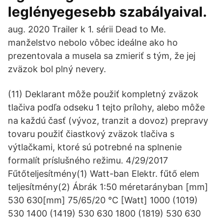
leglényegesebb szabályaival.
aug. 2020 Trailer k 1. sérii Dead to Me.
manželstvo nebolo vôbec ideálne ako ho
prezentovala a musela sa zmieriť s tým, že jej
zväzok bol plný nevery.
(11) Deklarant môže použiť kompletný zväzok
tlačiva podľa odseku 1 tejto prílohy, alebo môže
na každú časť (vývoz, tranzit a dovoz) prepravy
tovaru použiť čiastkový zväzok tlačiva s
výtlačkami, ktoré sú potrebné na splnenie
formalít príslušného režimu. 4/29/2017
Fűtőteljesítmény(1) Watt-ban Elektr. fűtő elem
teljesítmény(2) Ábrák 1:50 méretarányban [mm]
530 630[mm] 75/65/20 °C [Watt] 1000 (1019)
530 1400 (1419) 530 630 1800 (1819) 530 630