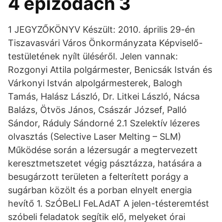
4 epizódach 3
1 JEGYZŐKÖNYV Készült: 2010. április 29-én
Tiszavasvári Város Önkormányzata Képviselő-
testületének nyílt üléséről. Jelen vannak:
Rozgonyi Attila polgármester, Benicsák István és
Várkonyi István alpolgármesterek, Balogh
Tamás, Halász László, Dr. Litkei László, Nácsa
Balázs, Ötvös János, Császár József, Palló
Sándor, Ráduly Sándorné 2.1 Szelektív lézeres
olvasztás (Selective Laser Melting – SLM)
Működése során a lézersugár a megtervezett
keresztmetszetet végig pásztázza, hatására a
besugárzott területen a felterített porágy a
sugárban közölt és a porban elnyelt energia
hevítő 1. SzÓBeLI FeLAdAT A jelen-tésteremtést
szóbeli feladatok segítik elő, melyeket órai