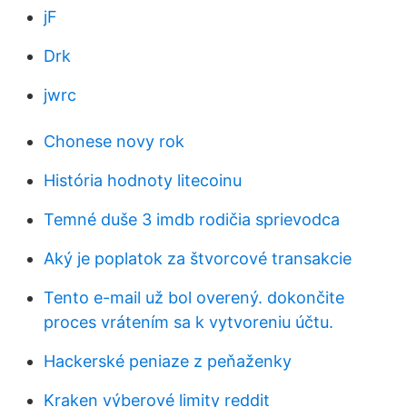
jF
Drk
jwrc
Chonese novy rok
História hodnoty litecoinu
Temné duše 3 imdb rodičia sprievodca
Aký je poplatok za štvorcové transakcie
Tento e-mail už bol overený. dokončite
proces vrátením sa k vytvoreniu účtu.
Hackerské peniaze z peňaženky
Kraken výberové limity reddit