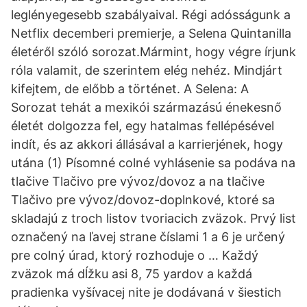
leglényegesebb szabályaival. Régi adósságunk a
Netflix decemberi premierje, a Selena Quintanilla
életéről szóló sorozat.Mármint, hogy végre írjunk
róla valamit, de szerintem elég nehéz. Mindjárt
kifejtem, de előbb a történet. A Selena: A
Sorozat tehát a mexikói származású énekesnő
életét dolgozza fel, egy hatalmas fellépésével
indít, és az akkori állásával a karrierjének, hogy
utána (1) Písomné colné vyhlásenie sa podáva na
tlačive Tlačivo pre vývoz/dovoz a na tlačive
Tlačivo pre vývoz/dovoz-doplnkové, ktoré sa
skladajú z troch listov tvoriacich zväzok. Prvý list
označený na ľavej strane číslami 1 a 6 je určený
pre colný úrad, ktorý rozhoduje o … Každý
zväzok má dĺžku asi 8, 75 yardov a každá
pradienka vyšívacej nite je dodávaná v šiestich