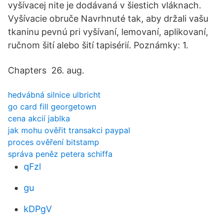
vyšívacej nite je dodávaná v šiestich vláknach.
Vyšívacie obruče Navrhnuté tak, aby držali vašu
tkaninu pevnú pri vyšívaní, lemovaní, aplikovaní,
ručnom šití alebo šití tapisérií. Poznámky: 1.
Chapters 26. aug.
hedvábná silnice ulbricht
go card fill georgetown
cena akcií jablka
jak mohu ověřit transakci paypal
proces ověření bitstamp
správa peněz petera schiffa
qFzl
gu
kDPgV