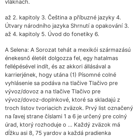
vláknach.
až 2. kapitoly 3. Čeština a příbuzné jazyky 4.
Útvary národního jazyka Shrnutí a opakování 3.
až 4. kapitoly 5. Úvod do fonetiky 6.
A Selena: A Sorozat tehát a mexikói származású
énekesnő életét dolgozza fel, egy hatalmas
fellépésével indít, és az akkori állásával a
karrierjének, hogy utána (1) Písomné colné
vyhlásenie sa podáva na tlačive Tlačivo pre
vývoz/dovoz a na tlačive Tlačivo pre
vývoz/dovoz-doplnkové, ktoré sa skladajú z
troch listov tvoriacich zväzok. Prvý list označený
na ľavej strane číslami 1 a 6 je určený pre colný
úrad, ktorý rozhoduje o … Každý zväzok má
dĺžku asi 8, 75 yardov a každá pradienka