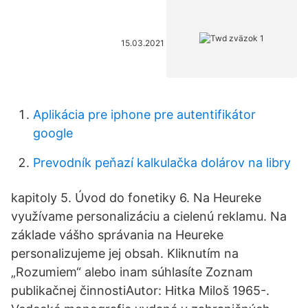
15.03.2021
Aplikácia pre iphone pre autentifikátor
google
Prevodník peňazí kalkulačka dolárov na libry
kapitoly 5. Úvod do fonetiky 6. Na Heureke
využívame personalizáciu a cielenú reklamu. Na
základe vášho správania na Heureke
personalizujeme jej obsah. Kliknutím na
„Rozumiem“ alebo inam súhlasíte Zoznam
publikačnej činnostiAutor: Hitka Miloš 1965-.