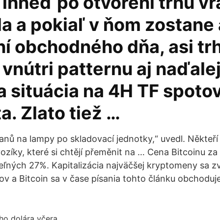
a ihneď po otvorení trhu vr
a a pokiaľ v ňom zostane 
ní obchodného dňa, asi tr
vnútri patternu aj naďalej
a situácia na 4H TF spoto
ta. Zlato tiež …
nů na lampy po skladovací jednotky,“ uvedl. Někteří f
ozíky, které si chtějí přeměnit na … Cena Bitcoinu z
teľných 27%. Kapitalizácia najväčšej kryptomeny sa zv
ov a Bitcoin sa v čase písania tohto článku obchoduje