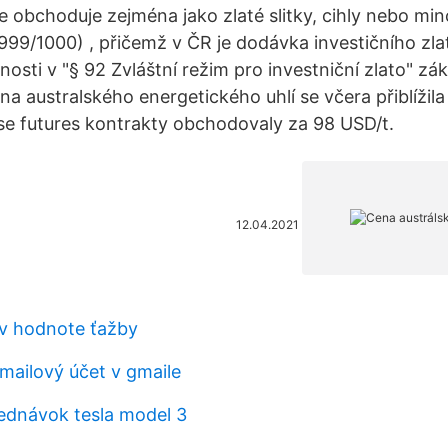
se obchoduje zejména jako zlaté slitky, cihly nebo mi
 999/1000) , přičemž v ČR je dodávka investičního z
osti v "§ 92 Zvláštní režim pro investniční zlato" zá
a australského energetického uhlí se včera přiblížil
se futures kontrakty obchodovaly za 98 USD/t.
12.04.2021
v hodnote ťažby
-mailový účet v gmaile
ednávok tesla model 3