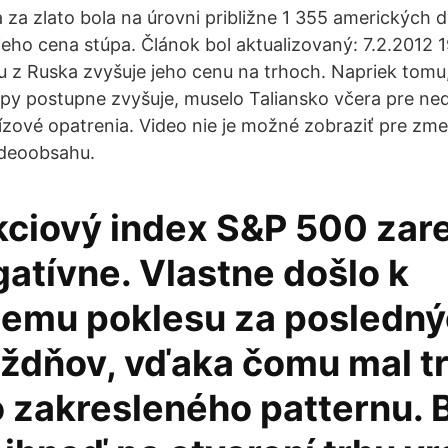
 za zlato bola na úrovni približne 1 355 amerických d
jeho cena stúpa. Článok bol aktualizovaný: 7.2.2012 19
u z Ruska zvyšuje jeho cenu na trhoch. Napriek tom
py postupne zvyšuje, muselo Taliansko včera pre ne
krízové opatrenia. Video nie je možné zobraziť pre zm
ideoobsahu.
kciový index S&P 500 zar
atívne. Vlastne došlo k
iemu poklesu za posledn
ýždňov, vďaka čomu mal tr
 zakresleného patternu. 