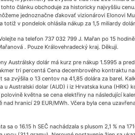
a tohto článku obchoduje za historicky najvyššiu cenu
môžeme jednoznačne ďakovať vizionárovi Elonovi Mu
 totiž v pondelok ohlásila nákup za 1,5 miliardy dolá
olejte na telefon 737 032 799 J. Mařan po 15 hodině
ařanová . Pouze Královehradecký kraj. Děkuji.
ny Austrálsky dolár má kurz pre nákup 1.5995 a pred
o takmer tri percentá Cena decembrového kontraktu 
sa zvýšila o 13 centov na 41,85 dolára za barel. Kal
 u Australski dolar (AUD) i iz Hrvatska kuna (HRK) ko
 polovině května se cena elektřiny na následující kale
ě nad hranicí 29 EUR/MWh. Včera byla cena uzavřena
ta sa o 16.15 h SEČ nachádzala s plusom 2,1 % na 171
a uncu (31,1 gramu). Nerovné postavenie žien sa ukazu