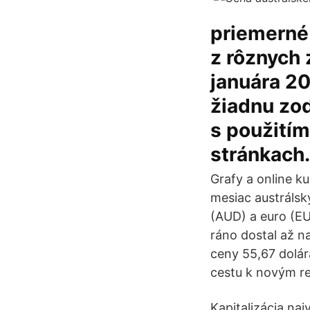
priemerné
z rôznych 
januára 2
žiadnu zo
s použitím
stránkach.
Grafy a online ku
mesiac austrálsk
(AUD) a euro (EU
ráno dostal až na
ceny 55,67 dolár
cestu k novým re
Kapitalizácia naj