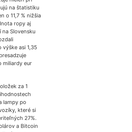
jú na štatistiku
n o 11,7 % nižšia
nota ropy aj
í na Slovensku
ozdali
 výške asi 1,35
 presadzuje
 miliardy eur
oložek za 1
tihodnostech
a lampy po
ozíky, které si
eriteľných 27%.
olárov a Bitcoin