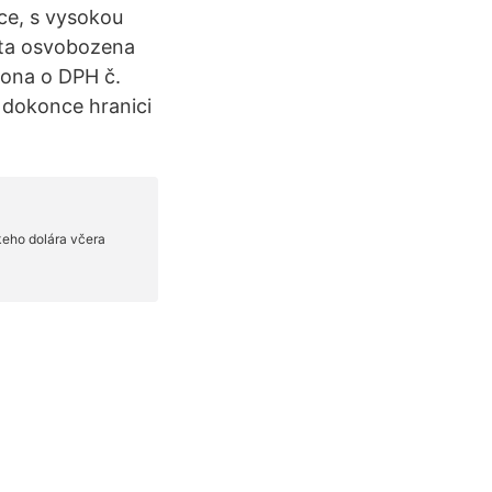
nce, s vysokou
lata osvobozena
kona o DPH č.
a dokonce hranici