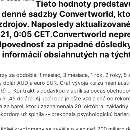
Tieto hodnoty predstav
 denné sadzby Convertworld, kto
zdrojov. Naposledy aktualizované
021, 0:05 CET.Convertworld nepr
dpovednosť za prípadné dôsledk
 informácií obsiahnutých na tých
rzy za obdobie: 1 mesiac, 3 mesiace, 1 rok, 2 roky, 5 
y dolár AUD a euro EUR. Graf vývoja kurzu mien austr
R) … Kontrakt s dodávkou v apríli sa počas obchodov
 51,45 dolára. Aj keď ropa je ešte vzdialená od rekor
a za barel, ktorú zaznamenala 20. októbra, základný
kordom už splnila -- prekonala psychologickú bariéru
väčšej kryptomeny sa zvýšila o viac než 200 miliárd d