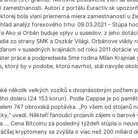
i zamestnanosti. Autori z portálu Euractiv.sk upozorňu
ktorej bola vlani priemerná miera zamestnanosti u žie
hľad analýz forexového trhu: 09.03.2021 - Stúpa hod
a Ako si Orbán buduje vplyv u susedov: z jeho dotáci
ľudia zo strany SMK a Oszkár Világi. Orbánove vlády r
rom v susedných krajinách od roku 2011 dotácie vo
nister práce a podpredseda Sme rodina Milan Krajniak
, ktorý by v podobe, ktorú navrhol, stál navyše okolo
aké několik velkých vozíků s dvojnásobným počtem p
ého dolaru (24 153 korun). Podle Cappse je po pamě
elem 747 obrovská poptávka. „Po všem od stojanů n
ky,“ uvedl. Někteří fanoušci projevili zájem o barové v
na … Cena Bitcoinu za posledný týždeň stúpla o neuv
väčšej kryptomeny sa zvýšila o viac než 200 miliárd d