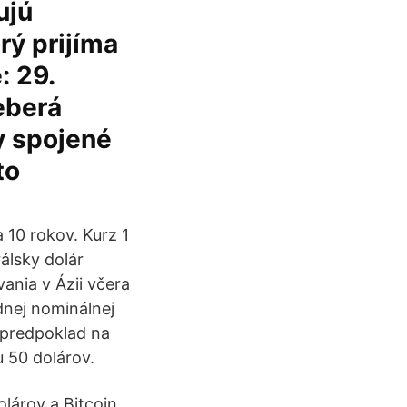
ujú
rý prijíma
: 29.
eberá
y spojené
to
a 10 rokov. Kurz 1
álsky dolár
ania v Ázii včera
dnej nominálnej
 predpoklad na
 50 dolárov.
olárov a Bitcoin