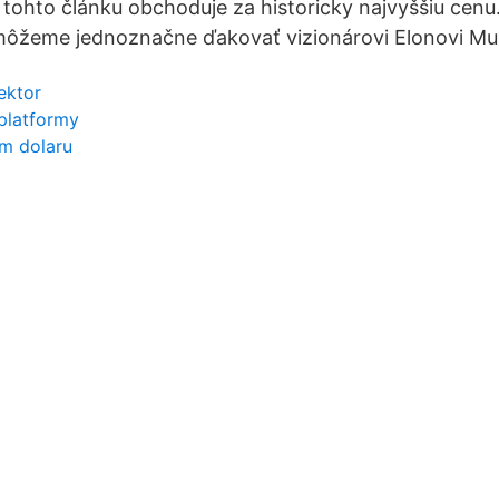
a tohto článku obchoduje za historicky najvyššiu cenu
môžeme jednoznačne ďakovať vizionárovi Elonovi Mu
ektor
platformy
ám dolaru