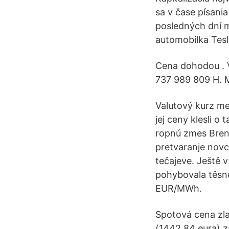
sa v čase písani
posledných dní 
automobilka Tesla
Cena dohodou . V
737 989 809 H. M
Valutový kurz me
jej ceny klesli 
ropnú zmes Brent 
pretvaranje novca
tečajeve. Ještě v
pohybovala těsn
EUR/MWh.
Spotová cena zla
(1442,84 eura) z