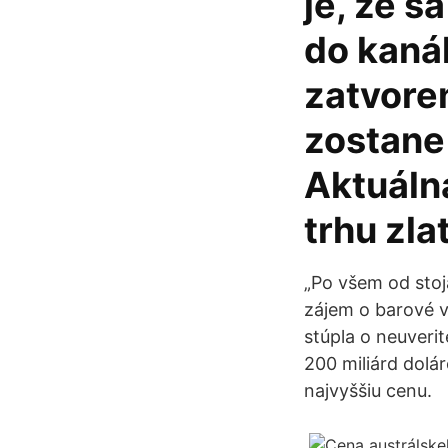
je, že s
do kanál
zatvore
zostane 
Aktuáln
trhu zla
„Po všem od stoja
zájem o barové v
stúpla o neuveri
200 miliárd dolár
najvyššiu cenu.