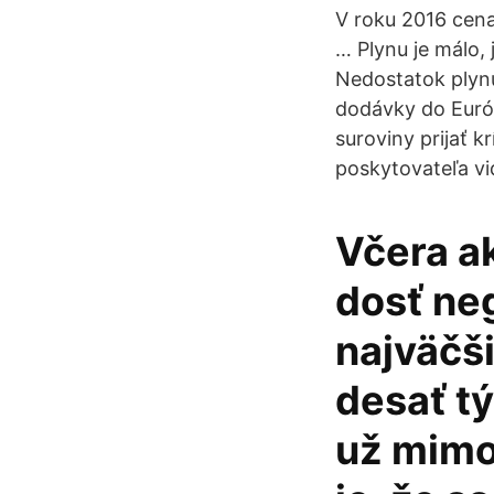
V roku 2016 cena
… Plynu je málo, 
Nedostatok plyn
dodávky do Euró
suroviny prijať 
poskytovateľa v
Včera a
dosť neg
najväčš
desať t
už mimo