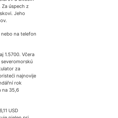
. Za úspech z
skovi. Jeho
rov.
 nebo na telefon
aj 1.5700. Včera
na severomorskú
kulator za
risteći najnovije
ndářní rok
 na 35,6
6,11 USD
je nielen pri