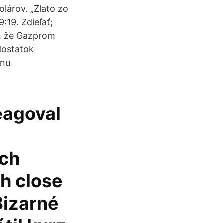
olárov. „Zlato zo
:19. Zdieľať;
u, že Gazprom
dostatok
enu
eagoval
ých
h close
Bizarné