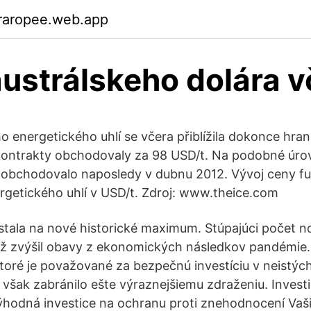
raropee.web.app
ustrálskeho dolára v
 energetického uhlí se včera přiblížila dokonce hran
kontrakty obchodovaly za 98 USD/t. Na podobné úrov
í obchodovalo naposledy v dubnu 2012. Vývoj ceny fu
rgetického uhlí v USD/t. Zdroj: www.theice.com
stala na nové historické maximum. Stúpajúci počet 
iž zvýšil obavy z ekonomických následkov pandémie.
ktoré je považované za bezpečnú investíciu v neistýc
 však zabránilo ešte výraznejšiemu zdraženiu. Investič
hodná investice na ochranu proti znehodnocení Vaši