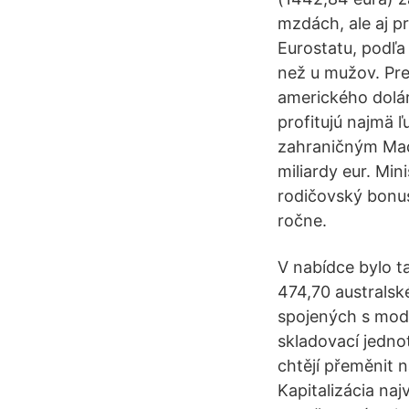
mzdách, ale aj pr
Eurostatu, podľa 
než u mužov. Pre
amerického dolár
profitujú najmä 
zahraničným Maďa
miliardy eur. Mi
rodičovský bonus
ročne.
V nabídce bylo t
474,70 australsk
spojených s mod
skladovací jednot
chtějí přeměnit 
Kapitalizácia naj