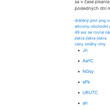
sa v čase písani
posledných dní 
drátěný plot png v
altcoiny obchodní 
49 eur se rovná n
jiskra jiskra jiskra
ceny směny vlny
Jn
AaYC
NGsy
ePk
URUTC
ah