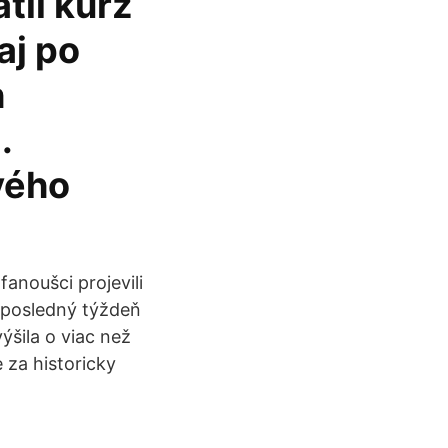
átil kurz
aj po
h
.
vého
anoušci projevili
a posledný týždeň
ýšila o viac než
 za historicky