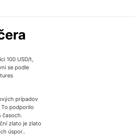
čera
ici 100 USD/t,
ni se podle
tures
nových prípadov
 To podporilo
h časoch.
ní zlato je zlato
ch úspor..