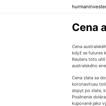
hurmaninveste
Cena a
Cena australského
když se futures 
Reuters toto uhl
australského ene
Cena zlata sa do
koronavírusu tot
dopyt po zlate, 
Posilnenie dolára
kupované jako vý