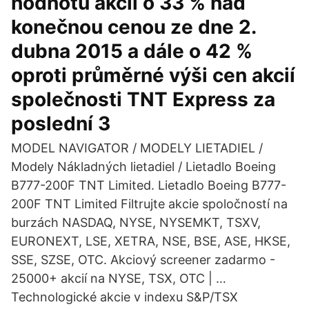
hodnotu akcií o 33 % nad
konečnou cenou ze dne 2.
dubna 2015 a dále o 42 %
oproti průměrné výši cen akcií
společnosti TNT Express za
poslední 3
MODEL NAVIGATOR / MODELY LIETADIEL /
Modely Nákladných lietadiel / Lietadlo Boeing
B777-200F TNT Limited. Lietadlo Boeing B777-
200F TNT Limited Filtrujte akcie spoločností na
burzách NASDAQ, NYSE, NYSEMKT, TSXV,
EURONEXT, LSE, XETRA, NSE, BSE, ASE, HKSE,
SSE, SZSE, OTC. Akciový screener zadarmo -
25000+ akcií na NYSE, TSX, OTC | …
Technologické akcie v indexu S&P/TSX