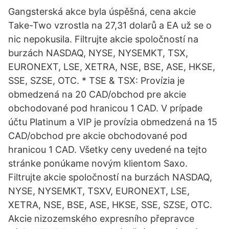
Gangsterská akce byla úspěšná, cena akcie
Take-Two vzrostla na 27,31 dolarů a EA už se o
nic nepokusila. Filtrujte akcie spoločností na
burzách NASDAQ, NYSE, NYSEMKT, TSX,
EURONEXT, LSE, XETRA, NSE, BSE, ASE, HKSE,
SSE, SZSE, OTC. * TSE & TSX: Provízia je
obmedzená na 20 CAD/obchod pre akcie
obchodované pod hranicou 1 CAD. V prípade
účtu Platinum a VIP je provízia obmedzená na 15
CAD/obchod pre akcie obchodované pod
hranicou 1 CAD. Všetky ceny uvedené na tejto
stránke ponúkame novým klientom Saxo.
Filtrujte akcie spoločností na burzách NASDAQ,
NYSE, NYSEMKT, TSXV, EURONEXT, LSE,
XETRA, NSE, BSE, ASE, HKSE, SSE, SZSE, OTC.
Akcie nizozemského expresního přepravce