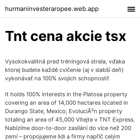
hurmaninvesteraropee.web.app
Tnt cena akcie tsx
Vysokokvalitná pred tréningová strela, vďaka
ktorej budete každé cvičenie (aj v slabší deň)
vykonávať na 100% svojich schopností!
It holds 100% interests in the Platosa property
covering an area of 14,000 hectares located in
Durango State, Mexico; EvoluciÃ³n property
totaling an area of 45,000 Vítejte v TNT Express.
Nabízíme door-to-door zasílání do více než 200
zemí – propojujeme lidi a firmy napříč celým