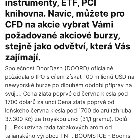
instrumenty, ETF, PCI
knihovna. Navíc, můžete pro
CFD na akcie vybrat Vámi
požadované akciové burzy,
stejně jako оdvětví, která Vás
zajímají.
Společnost DoorDash (DOORD) oficiálně
požádala o IPO s cílem získat 100 milionů USD na
newyorské burze po dlouhém období příprav na
svůj…. Cena zlata poprvé od června klesla pod
1700 dolarů za unci Cena zlata poprvé od
loňského června klesla pod 1700 dolarů (zhruba
37.300 Kč) za troyskou unci (31,1 gramu). Dolů
ji… Exkluzívna rada tabakových aróm od
talianského výrobcu TNT. BOOMS ICE - Booms