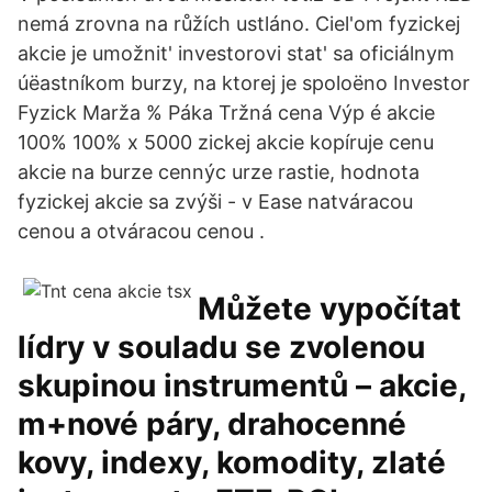
nemá zrovna na růžích ustláno. Ciel'om fyzickej
akcie je umožnit' investorovi stat' sa oficiálnym
úëastníkom burzy, na ktorej je spoloëno Investor
Fyzick Marža % Páka Tržná cena Výp é akcie
100% 100% x 5000 zickej akcie kopíruje cenu
akcie na burze cennýc urze rastie, hodnota
fyzickej akcie sa zvýši - v Ease natváracou
cenou a otváracou cenou .
Můžete vypočítat
lídry v souladu se zvolenou
skupinou instrumentů – akcie,
m+nové páry, drahocenné
kovy, indexy, komodity, zlaté