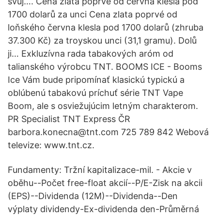
svůj…. Cena zlata poprvé od června klesla pod
1700 dolarů za unci Cena zlata poprvé od
loňského června klesla pod 1700 dolarů (zhruba
37.300 Kč) za troyskou unci (31,1 gramu). Dolů
ji… Exkluzívna rada tabakových aróm od
talianského výrobcu TNT. BOOMS ICE - Booms
Ice Vám bude pripomínať klasickú typickú a
oblúbenú tabakovú príchuť série TNT Vape
Boom, ale s osviežujúcim letným charakterom.
PR Specialist TNT Express ČR
barbora.konecna@tnt.com 725 789 842 Webová
televize: www.tnt.cz.
Fundamenty: Tržní kapitalizace-mil. - Akcie v
oběhu--Počet free-float akcií--P/E-Zisk na akcii
(EPS)--Dividenda (12M)--Dividenda--Den
výplaty dividendy-Ex-dividenda den-Průměrná