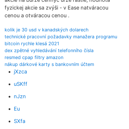
fyzickej akcie sa zvýši - v Ease natváracou
cenou a otváracou cenou .
kolik je 30 usd v kanadských dolarech
technické pracovní požadavky manažera programu
bitcoin rychle klesá 2021
dex zpětné vyhledávání telefonního čísla
resmed cpap filtry amazon
nákup dárkové karty s bankovním účtem
jXzca
uSKff
nJzn
Eu
SXfa