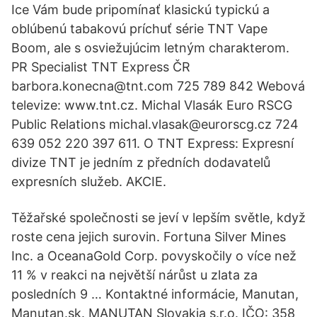
Ice Vám bude pripomínať klasickú typickú a
oblúbenú tabakovú príchuť série TNT Vape
Boom, ale s osviežujúcim letným charakterom.
PR Specialist TNT Express ČR
barbora.konecna@tnt.com 725 789 842 Webová
televize: www.tnt.cz. Michal Vlasák Euro RSCG
Public Relations michal.vlasak@eurorscg.cz 724
639 052 220 397 611. O TNT Express: Expresní
divize TNT je jedním z předních dodavatelů
expresních služeb. AKCIE.
Těžařské společnosti se jeví v lepším světle, když
roste cena jejich surovin. Fortuna Silver Mines
Inc. a OceanaGold Corp. povyskočily o více než
11 % v reakci na největší nárůst u zlata za
posledních 9 … Kontaktné informácie, Manutan,
Manutan.sk. MANUTAN Slovakia s.r.o. IČO: 358