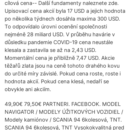
cílová cena-- Další fundamenty naleznete zde.
Upisovací cena akcií byla 17 USD a jejich hodnota
po několika týdnech dosáhla maxima 300 USD.
To odpovídalo úrovni ocenění společnosti
nejméně 28 miliard USD. V průběhu havárie v
důsledku pandemie COVID-19 cena neustále
klesala a zastavila se až na 2,43 USD.
Momentální cena je přibližně 7,47 USD. Akcie
těžařů zlata jsou na ceně tohoto drahého kovu
do určité míry závislé. Pokud cena roste, roste i
hodnota akcií. Pokud cena klesá, nedaří se
obvykle ani akciím.
49,90€ 79,50€ PARTNERI. FACEBOOK. MODEL
NAVIGATOR / MODELY ÚŽITKOVÝCH VOZIDIEL /
Modely kamiónov / SCANIA 94 6kolesová, TNT.
SCANIA 94 6kolesová, TNT Vysokokvalitná pred