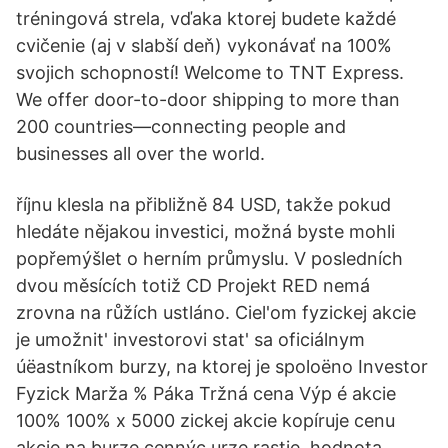
tréningová strela, vďaka ktorej budete každé
cvičenie (aj v slabší deň) vykonávať na 100%
svojich schopností! Welcome to TNT Express.
We offer door-to-door shipping to more than
200 countries—connecting people and
businesses all over the world.
říjnu klesla na přibližně 84 USD, takže pokud
hledáte nějakou investici, možná byste mohli
popřemýšlet o herním průmyslu. V posledních
dvou měsících totiž CD Projekt RED nemá
zrovna na růžích ustláno. Ciel'om fyzickej akcie
je umožnit' investorovi stat' sa oficiálnym
úëastníkom burzy, na ktorej je spoloëno Investor
Fyzick Marža % Páka Tržná cena Výp é akcie
100% 100% x 5000 zickej akcie kopíruje cenu
akcie na burze cennýc urze rastie, hodnota